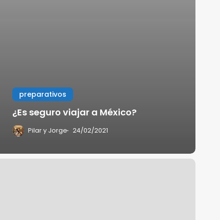
preparativos
¿Es seguro viajar a México?
Pilar y Jorge
24/02/2021
Cómo
acar
a
isa
ara